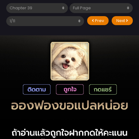
Prev
Next