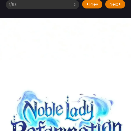
Prev
Next