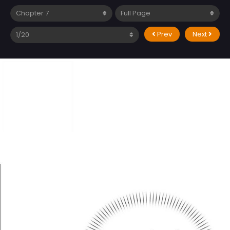
Prev
Next