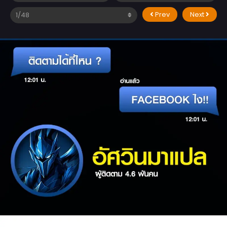
Prev
Next