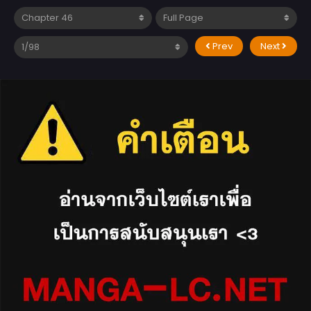
Prev
Next