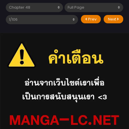
Prev
Next