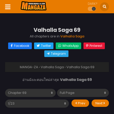
DARK?
Valhalla Saga 69
All chapters are in
Valhalla Saga
Facebook
Twitter
WhatsApp
Pinterest
Telegram
MANGA-ZA
›
Valhalla Saga
›
Valhalla Saga 69
อ่านมังงะตอนใหม่ล่าสุด
Valhalla Saga 69
Prev
Next