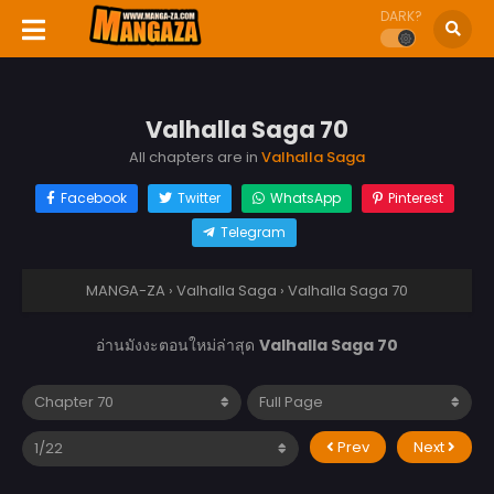
DARK?
Valhalla Saga 70
All chapters are in
Valhalla Saga
Facebook
Twitter
WhatsApp
Pinterest
Telegram
MANGA-ZA
›
Valhalla Saga
›
Valhalla Saga 70
อ่านมังงะตอนใหม่ล่าสุด
Valhalla Saga 70
Prev
Next