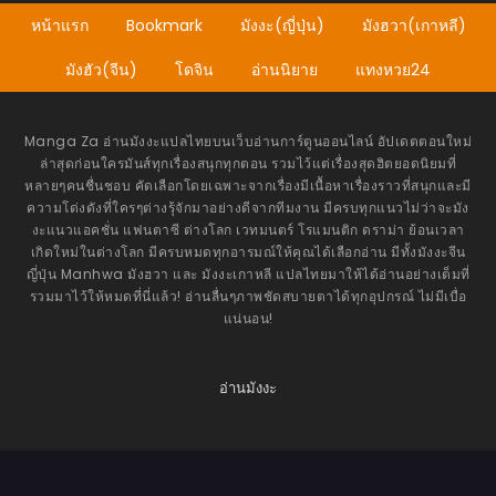
หน้าแรก
Bookmark
มังงะ(ญี่ปุ่น)
มังฮวา(เกาหลี)
มังฮัว(จีน)
โดจิน
อ่านนิยาย
แทงหวย24
Manga Za อ่านมังงะแปลไทยบนเว็บอ่านการ์ตูนออนไลน์ อัปเดตตอนใหม่
ล่าสุดก่อนใครมันส์ทุกเรื่องสนุกทุกตอน รวมไว้แต่เรื่องสุดฮิตยอดนิยมที่
หลายๆคนชื่นชอบ คัดเลือกโดยเฉพาะจากเรื่องมีเนื้อหาเรื่องราวที่สนุกและมี
ความโด่งดังที่ใครๆต่างรุ้จักมาอย่างดีจากทีมงาน มีครบทุกแนวไม่ว่าจะมัง
งะแนวแอคชั่น แฟนตาซี ต่างโลก เวทมนตร์ โรแมนติก ดราม่า ย้อนเวลา
เกิดใหม่ในต่างโลก มีครบหมดทุกอารมณ์ให้คุณได้เลือกอ่าน มีทั้งมังงะจีน
ญี่ปุ่น Manhwa มังฮวา และ มังงะเกาหลี แปลไทยมาให้ได้อ่านอย่างเต็มที่
รวมมาไว้ให้หมดที่นี่แล้ว! อ่านลื่นๆภาพชัดสบายตาได้ทุกอุปกรณ์ ไม่มีเบื่อ
แน่นอน!
อ่านมังงะ
สมัครหวย 24