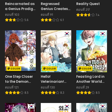
Reincarnated as
Regressed
Reality Quest
a Genius Prodigy
Genius Creates
ตอนที่ 217
of a Prestigious
Mythic Items
ตอนที่ 103
ตอนที่ 91
7.4
Family เด็กกำพร้า
การกลับมาของ
5.6
6.1
อย่างฉันได้กลับมา
อัจฉริยะผู้สร้างอาวุธ
เกิดใหม่ในตระกูล
ตำนาน
ขุนนางซะงั้น
COLOR
COLOR
COLOR
One Step Closer
Hello!
Feasting Lord in
to the Demon
Veterinarian!
Another World
King หนึ่งก้าวสู่เจ้า
สวัสดีงับ คุณ
เจ้าเมืองต่างโลกดูแล
ตอนที่ 121
ตอนที่ 130
ตอนที่ 29
มาร
สัตวแพทย์
อย่างดี
8.5
8.3
8.5