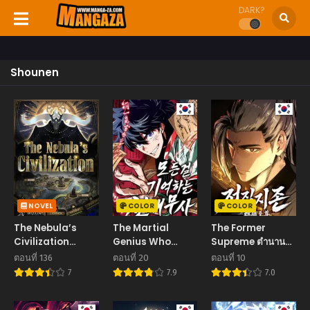
DARK?
Shounen
NOVEL
COLOR
COLOR
The Nebula’s
The Martial
The Former
Civilization
Genius Who
Supreme ตำนานผู้
อารยธรรมของ
Remembers
ไร้พ่ายหวนคืนยุทธ
ตอนที่ 136
ตอนที่ 20
ตอนที่ 10
เนบิวลา
Everything
ภพ
7
7.9
7.0