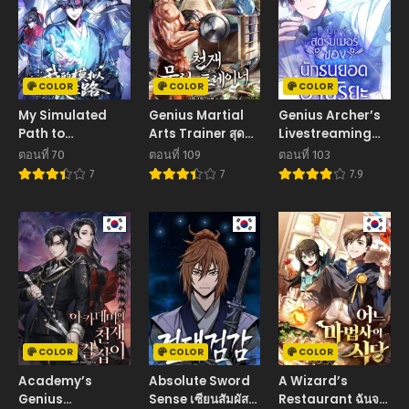
COLOR
COLOR
COLOR
My Simulated
Genius Martial
Genius Archer’s
Path to
Arts Trainer สุด
Livestreaming
Immortality เส้น
ยอดเทรนเนอร์แห่ง
เส้นทางสู่สตรีมเมอร์
ตอนที่ 70
ตอนที่ 109
ตอนที่ 103
ทางสู่ความเป็นอมตะ
ยุทธภพ
ของนักธนูยอด
7
7
7.9
ของข้า
อัจฉริยะ
COLOR
COLOR
COLOR
Academy’s
Absolute Sword
A Wizard’s
Genius
Sense เซียนสัมผัส
Restaurant ฉันจะ