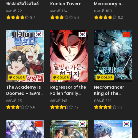
พักผ่อนฮีลใจสไตล์ดรู
Kunlun Tavern สุด
Mercenary’s
อิด
ยอดโรงเตี๊ยมแห่งคุน
Machinations
ตอนที่ 22
ตอนที่ 124
ตอนที่ 100
หลุน
ตำนานราชาแห่ง
8.7
6.4
8.2
ทหารรับจ้าง
COLOR
COLOR
COLOR
The Academy Is
Regressor of the
Necromancer
Doomed – อะคาเด
Fallen family
King of The
มีนี้เห็นทีจะเจ๊ง
เพลิงสงครามหวนจุติ
Scourge ราชันนัก
ตอนที่ 93
ตอนที่ 145
ตอนที่ 294
อัญเชิญวิญญาณ
5.6
7.2
7.3