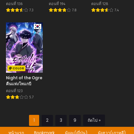
Swordmaster นัก
ดาบ
เป็นให้ได้เลย
ตอนที่ 136
ตอนที่ 194
ตอนที่ 128
ดาบอัจฉริยะจากอะ
มาสเตอร์เชฟในต่าง
7.3
7.8
7.4
คาเดมี
โลก
COLOR
Night of the Ogre
คืนแห่งโทแกบี
ตอนที่ 123
5.7
1
2
3
9
ถัดไป »
หน้าแรก
Bookmark
มังงะ(ญี่ปุ่น)
มังฮวา(เกาหลี)