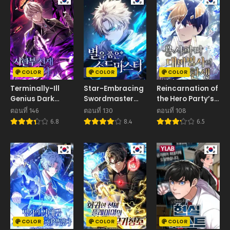
COLOR
COLOR
COLOR
Terminally-Ill
Star-Embracing
Reincarnation of
Genius Dark
Swordmaster
the Hero Party’s
Knight อัศวินดำล่า
ยอดนักดาบผู้โอบอุ้ม
Grand Mage การ
ตอนที่ 146
ตอนที่ 130
ตอนที่ 108
ท้าเวลา
ดารา
เกิดใหม่ของมหาจอม
6.8
8.4
6.5
เวทแห่งปาร์ตี้ผู้กล้า
COLOR
COLOR
COLOR