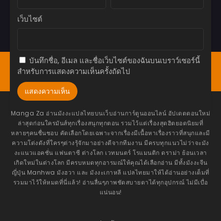
ตอนที่ 66
เว็บไซต์
พฤษภาคม 21, 2026
ตอนที่ 65
พฤษภาคม 21, 2026
บันทึกชื่อ, อีเมล และชื่อเว็บไซต์ของฉันบนเบราว์เซอร์นี้
หน้าแรก
Bookmark
มังงะ(ญี่ปุ่น)
มังฮวา(เกาหลี)
สำหรับการแสดงความเห็นครั้งถัดไป
ตอนที่ 64
มังฮัว(จีน)
โดจิน
อ่านนิยาย
แทงหวย24
พฤษภาคม 21, 2026
ตอนที่ 63
พฤษภาคม 21, 2026
Manga Za อ่านมังงะแปลไทยบนเว็บอ่านการ์ตูนออนไลน์ อัปเดตตอนใหม่
ล่าสุดก่อนใครมันส์ทุกเรื่องสนุกทุกตอน รวมไว้แต่เรื่องสุดฮิตยอดนิยมที่
ตอนที่ 62
หลายๆคนชื่นชอบ คัดเลือกโดยเฉพาะจากเรื่องมีเนื้อหาเรื่องราวที่สนุกและมี
ความโด่งดังที่ใครๆต่างรุ้จักมาอย่างดีจากทีมงาน มีครบทุกแนวไม่ว่าจะมัง
พฤษภาคม 21, 2026
งะแนวแอคชั่น แฟนตาซี ต่างโลก เวทมนตร์ โรแมนติก ดราม่า ย้อนเวลา
เกิดใหม่ในต่างโลก มีครบหมดทุกอารมณ์ให้คุณได้เลือกอ่าน มีทั้งมังงะจีน
ตอนที่ 61
ญี่ปุ่น Manhwa มังฮวา และ มังงะเกาหลี แปลไทยมาให้ได้อ่านอย่างเต็มที่
พฤษภาคม 21, 2026
รวมมาไว้ให้หมดที่นี่แล้ว! อ่านลื่นๆภาพชัดสบายตาได้ทุกอุปกรณ์ ไม่มีเบื่อ
แน่นอน!
ตอนที่ 60
พฤษภาคม 21, 2026