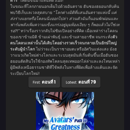
ตาร์’
ให้ตื่นขึ้นมาแทนที่ตัวเอง!
ในขณะที่โลกภายนอกเต็มไปด้วยอันตราย ฮันซองฮยอนกลับค้น
พบวิธีเก็บเลเวลสุดสบาย
“โลกต่างมิติที่แสนอันตรายแห่งนี้ แค่
ส่งร่างแยกหรือโคลนนิ่งออกไปล่า ส่วนตัวฉันก็นอนพักผ่อนและ
ฟาร์มพลังเพิ่มความแข็งแกร่งอยู่มุมห้องเงียบ ๆ ก็พอแล้วไม่ใช่เห
รอ?!”
ทว่าเรื่องราวกลับไม่ซิมเปิลอย่างที่คิด เมื่อเหล่าร่างโคลน
ของเขาข้ามมิติ ข้ามเผ่าพันธุ์ และข้ามสายอาชีพ จนกระทั่ง
ตัว
ตนโคลนเหล่านั้นได้เติบโตอย่างรวดเร็วจนกลายเป็นยักษ์ใหญ่
ระดับผู้นำโลก
ไม่ว่าจะเป็นราชาอมตะหรืออัศวินแห่งแสง มังฮ
วาแนวเกิดใหม่ต่างโลกและระบบสุดมันส์เริ่มต้นขึ้นเมื่อฮันซอง
ฮยอนตัดสินใจใช้กองทัพโคลนสุดเทพออกไล่ล่าและลงโทษเหล่า
ผู้มีพลังเหนือธรรมชาติที่ใช้พลังในทางที่ผิดเพื่อล้างแค้นและจัด
ระเบียบโลกใหม่!
ตอนที่ 1
ตอนที่ 79
First:
Latest: