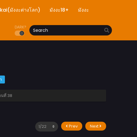
ekai(มังงะต่างโลก)
มังงะ18+
มังงะ
DARK?
m
นที่ 38
Prev
Next