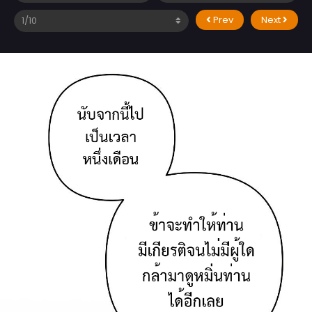
Prev
Next