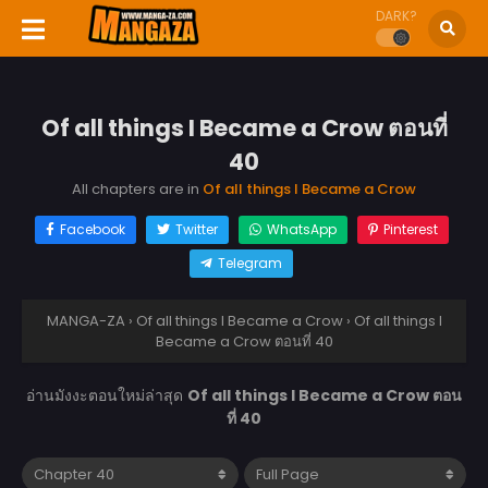
DARK?
Of all things I Became a Crow ตอนที่
40
All chapters are in
Of all things I Became a Crow
Facebook
Twitter
WhatsApp
Pinterest
Telegram
MANGA-ZA
›
Of all things I Became a Crow
›
Of all things I
Became a Crow ตอนที่ 40
อ่านมังงะตอนใหม่ล่าสุด
Of all things I Became a Crow ตอน
ที่ 40