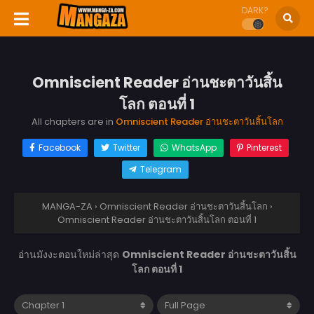
DARK?
Omniscient Reader อ่านชะตาวันสิ้น
โลก ตอนที่ 1
All chapters are in
Omniscient Reader อ่านชะตาวันสิ้นโลก
Facebook
Twitter
WhatsApp
Pinterest
Telegram
MANGA-ZA
›
Omniscient Reader อ่านชะตาวันสิ้นโลก
›
Omniscient Reader อ่านชะตาวันสิ้นโลก ตอนที่ 1
อ่านมังงะตอนใหม่ล่าสุด
Omniscient Reader อ่านชะตาวันสิ้น
โลก ตอนที่ 1