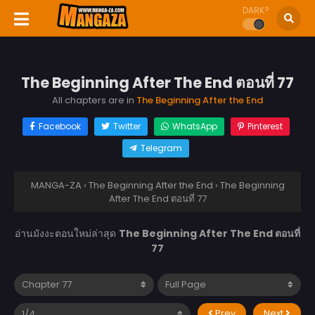
DARK?
The Beginning After The End ตอนที่ 77
All chapters are in
The Beginning After the End
Facebook
Twitter
WhatsApp
Pinterest
Telegram
MANGA-ZA
›
The Beginning After the End
›
The Beginning
After The End ตอนที่ 77
อ่านมังงะตอนใหม่ล่าสุด
The Beginning After The End ตอนที่
77
Prev
Next