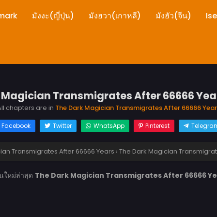
mark
มังงะ(ญี่ปุ่น)
มังฮวา(เกาหลี)
มังฮัว(จีน)
Is
Magician Transmigrates After 66666 Years
ll chapters are in
The Dark Magician Transmigrates After 66666 Year
Facebook
Twitter
WhatsApp
Pinterest
Telegra
ian Transmigrates After 66666 Years
›
The Dark Magician Transmigrates
นใหม่ล่าสุด
The Dark Magician Transmigrates After 66666 Years