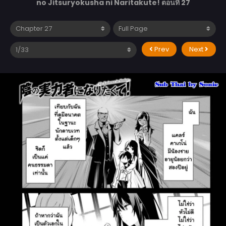
no Jitsuryokusha ni Naritakute! ตอนที่ 27
Prev
Next