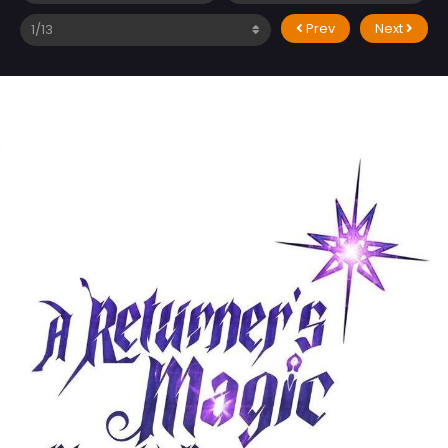
Prev
Next