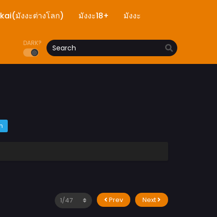
ekai(มังงะต่างโลก)
มังงะ18+
มังงะ
DARK?
m
Prev
Next