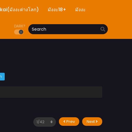
ekai(มังงะต่างโลก)
มังงะ18+
มังงะ
DARK?
m
Prev
Next