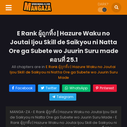
DARK?
E Rank ผู้ถูกทิ้ง | Hazure Waku no
Joutai Ijou Skill de Saikyou ni Natta
Ore ga Subete wo Juurin Suru made
ตอนที่ 25.1
All chapters are in
E Rank ผู้ถูกทิ้ง | Hazure Waku no Joutai
Ijou Skill de Saikyou ni Natta Ore ga Subete wo Juurin Suru
Made
Facebook
Twitter
WhatsApp
Pinterest
Telegram
MANGA-ZA
›
E Rank ผู้ถูกทิ้ง | Hazure Waku no Joutai Ijou Skill
de Saikyou ni Natta Ore ga Subete wo Juurin Suru Made
›
E
Rank ผู้ถูกทิ้ง | Hazure Waku no Joutai Ijou Skill de Saikyou ni