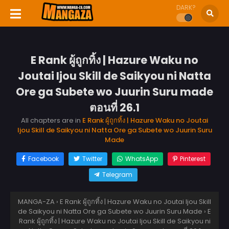
DARK?
E Rank ผู้ถูกทิ้ง | Hazure Waku no
Joutai Ijou Skill de Saikyou ni Natta
Ore ga Subete wo Juurin Suru made
ตอนที่ 26.1
All chapters are in
E Rank ผู้ถูกทิ้ง | Hazure Waku no Joutai
Ijou Skill de Saikyou ni Natta Ore ga Subete wo Juurin Suru
Made
Facebook
Twitter
WhatsApp
Pinterest
Telegram
MANGA-ZA
›
E Rank ผู้ถูกทิ้ง | Hazure Waku no Joutai Ijou Skill
de Saikyou ni Natta Ore ga Subete wo Juurin Suru Made
›
E
Rank ผู้ถูกทิ้ง | Hazure Waku no Joutai Ijou Skill de Saikyou ni