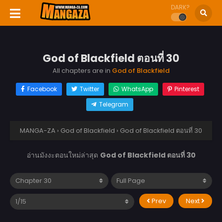
DARK?
God of Blackfield ตอนที่ 30
All chapters are in
God of Blackfield
Facebook
Twitter
WhatsApp
Pinterest
Telegram
MANGA-ZA
›
God of Blackfield
›
God of Blackfield ตอนที่ 30
อ่านมังงะตอนใหม่ล่าสุด
God of Blackfield ตอนที่ 30
Prev
Next