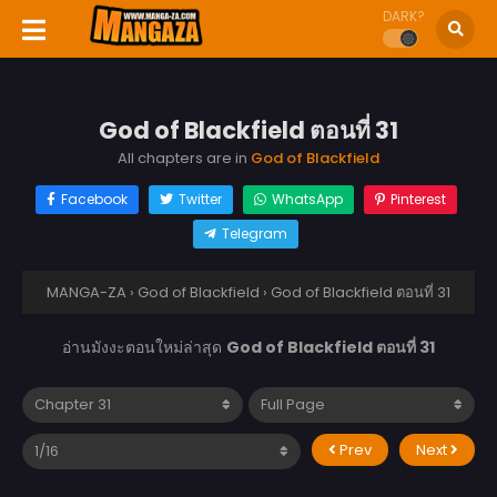
DARK?
God of Blackfield ตอนที่ 31
All chapters are in
God of Blackfield
Facebook
Twitter
WhatsApp
Pinterest
Telegram
MANGA-ZA
›
God of Blackfield
›
God of Blackfield ตอนที่ 31
อ่านมังงะตอนใหม่ล่าสุด
God of Blackfield ตอนที่ 31
Prev
Next