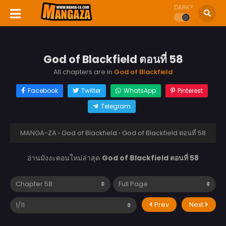
DARK?
God of Blackfield ตอนที่ 58
All chapters are in
God of Blackfield
Facebook
Twitter
WhatsApp
Pinterest
Telegram
MANGA-ZA
›
God of Blackfield
›
God of Blackfield ตอนที่ 58
อ่านมังงะตอนใหม่ล่าสุด
God of Blackfield ตอนที่ 58
Prev
Next