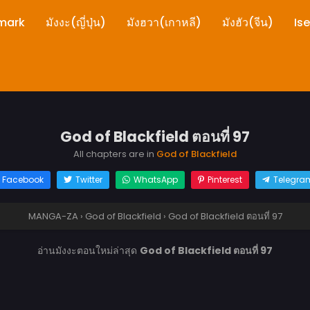
mark
มังงะ(ญี่ปุ่น)
มังฮวา(เกาหลี)
มังฮัว(จีน)
Is
God of Blackfield ตอนที่ 97
All chapters are in
God of Blackfield
Facebook
Twitter
WhatsApp
Pinterest
Telegra
MANGA-ZA
›
God of Blackfield
›
God of Blackfield ตอนที่ 97
อ่านมังงะตอนใหม่ล่าสุด
God of Blackfield ตอนที่ 97