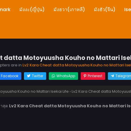
mark
มังงะ(ญี่ปุ่น)
มังฮวา(เกาหลี)
มังฮัว(จีน)
Is
 datta Motoyuusha Kouho no Mattari Isekai
apters are in
Lv2 Kara Cheat datta Motoyuusha Kouho no Mattari Isek
Facebook
Twitter
WhatsApp
Pinterest
Telegra
oyuusha Kouho no Mattari Isekai Life
›
Lv2 Kara Cheat datta Motoyuusha
่าสุด
Lv2 Kara Cheat datta Motoyuusha Kouho no Mattari Iseka