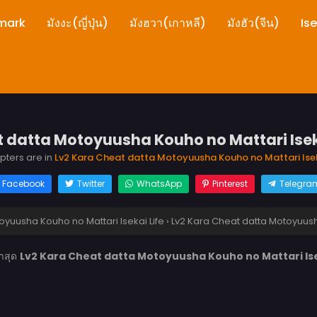
mark
มังงะ(ญี่ปุ่น)
มังฮวา(เกาหลี)
มังฮัว(จีน)
Is
 datta Motoyuusha Kouho no Mattari Isekai
apters are in
Lv2 Kara Cheat datta Motoyuusha Kouho no Mattari Isek
Facebook
Twitter
WhatsApp
Pinterest
Telegra
oyuusha Kouho no Mattari Isekai Life
›
Lv2 Kara Cheat datta Motoyuusha
่าสุด
Lv2 Kara Cheat datta Motoyuusha Kouho no Mattari Iseka