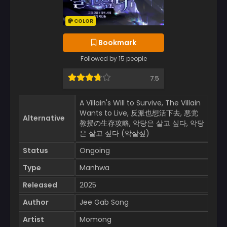
COLOR
Bookmark
Followed by 15 people
7.5
A Villain's Will to Survive, The Villain
Wants to Live, 反派也想活下去, 悪党
Alternative
教授の生存攻略, 악당은 살고 싶다, 악당
은 살고 싶다 (악살싶)
Status
Ongoing
Type
Manhwa
Released
2025
Author
Jee Gab Song
Artist
Momong