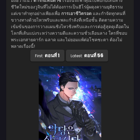
มังฮวาแนว
ดาร์กแฟนตาซี
เรื่องนี้จะพาคุณไปพบกับเส้นทาง
ชีวิตใหม่ของวูจินที่ไม่ได้ต้องการเป็นฮีโร่ผู้ผดุงความยุติธรรม
แต่เขาทำทุกอย่างเพียงเพื่อ
การเอาชีวิตรอด
และกำจัดทุกคนที่
ขวางทางด้วยไหวพริบและพละกำลังที่เหนือชั้น ติดตามความ
เข้มข้นของการวางแผนชิงไหวชิงพริบและการต่อสู้สุดดุเดือดใน
โลกที่เส้นแบ่งระหว่างความดีและความชั่วเลือนลาง ใครที่ชอบ
พระเอกสายดาร์ก ฉลาด และไม่ยอมแพ้ต่อโชคชะตา ต้องไม่
พลาดเรื่องนี้!
ตอนที่ 1
ตอนที่ 56
First:
Latest: