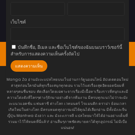
พฤษภาคม 3, 2026
ตอนที่ 32
เว็บไซต์
พฤษภาคม 3, 2026
ตอนที่ 31
พฤษภาคม 3, 2026
บันทึกชื่อ, อีเมล และชื่อเว็บไซต์ของฉันบนเบราว์เซอร์นี้
หน้าแรก
Bookmark
มังงะ(ญี่ปุ่น)
มังฮวา(เกาหลี)
สำหรับการแสดงความเห็นครั้งถัดไป
ตอนที่ 30.2
มังฮัว(จีน)
โดจิน
อ่านนิยาย
แทงหวย24
พฤษภาคม 3, 2026
ตอนที่ 30
พฤษภาคม 3, 2026
Manga Za อ่านมังงะแปลไทยบนเว็บอ่านการ์ตูนออนไลน์ อัปเดตตอนใหม่
ล่าสุดก่อนใครมันส์ทุกเรื่องสนุกทุกตอน รวมไว้แต่เรื่องสุดฮิตยอดนิยมที่
ตอนที่ 29
หลายๆคนชื่นชอบ คัดเลือกโดยเฉพาะจากเรื่องมีเนื้อหาเรื่องราวที่สนุกและมี
ความโด่งดังที่ใครๆต่างรุ้จักมาอย่างดีจากทีมงาน มีครบทุกแนวไม่ว่าจะมัง
พฤษภาคม 3, 2026
งะแนวแอคชั่น แฟนตาซี ต่างโลก เวทมนตร์ โรแมนติก ดราม่า ย้อนเวลา
เกิดใหม่ในต่างโลก มีครบหมดทุกอารมณ์ให้คุณได้เลือกอ่าน มีทั้งมังงะจีน
ตอนที่ 28
ญี่ปุ่น Manhwa มังฮวา และ มังงะเกาหลี แปลไทยมาให้ได้อ่านอย่างเต็มที่
พฤษภาคม 3, 2026
รวมมาไว้ให้หมดที่นี่แล้ว! อ่านลื่นๆภาพชัดสบายตาได้ทุกอุปกรณ์ ไม่มีเบื่อ
แน่นอน!
ตอนที่ 27
พฤษภาคม 3, 2026