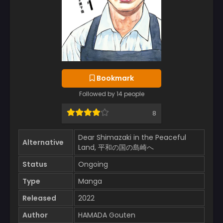
Bookmark
Followed by 14 people
8
Dear Shimazaki in the Peaceful
Alternative
Land, 平和の国の島崎へ
Status
Ongoing
Type
Manga
Released
2022
Author
HAMADA Gouten