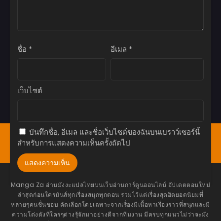
เมษายน 18, 2025
ตอนที่ 74
เมษายน 18, 2025
ชื่อ
*
อีเมล
*
ตอนที่ 73
เมษายน 18, 2025
ตอนที่ 72
เว็บไซต์
เมษายน 18, 2025
ตอนที่ 71
เมษายน 18, 2025
บันทึกชื่อ, อีเมล และชื่อเว็บไซต์ของฉันบนเบราว์เซอร์นี้
หน้าแรก
Bookmark
มังงะ(ญี่ปุ่น)
มังฮวา(เกาหลี)
สำหรับการแสดงความเห็นครั้งถัดไป
ตอนที่ 70
มังฮัว(จีน)
โดจิน
อ่านนิยาย
แทงหวย24
เมษายน 18, 2025
ตอนที่ 69
เมษายน 8, 2025
Manga Za อ่านมังงะแปลไทยบนเว็บอ่านการ์ตูนออนไลน์ อัปเดตตอนใหม่
ล่าสุดก่อนใครมันส์ทุกเรื่องสนุกทุกตอน รวมไว้แต่เรื่องสุดฮิตยอดนิยมที่
ตอนที่ 68
หลายๆคนชื่นชอบ คัดเลือกโดยเฉพาะจากเรื่องมีเนื้อหาเรื่องราวที่สนุกและมี
ความโด่งดังที่ใครๆต่างรุ้จักมาอย่างดีจากทีมงาน มีครบทุกแนวไม่ว่าจะมัง
เมษายน 8, 2025