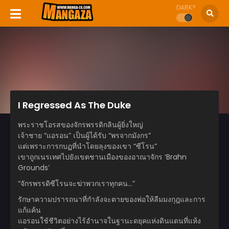
DARK?
I Regressed As The Duke
พระราชโอรสของจักรพรรดิกลินผู้ยิ่งใหญ่
เจ้าชาย “แอรอน” เป็นผู้ได้รับ “พรจากมังกร”
แต่เพราะการกบฏที่นำโดยลุงของเขา “ซีโรน”
เขาถูกเนรเทศไปยังเขตชานเมืองของอาณาจักร ‘Brahn
Grounds’
“จักรพรรดิซีโรนจะฆ่าพวกเราทุกคน…”
รักษาความปรารถนาที่กำลังจะตายของพ่อให้ลืมมงกุฎและการ
แก้แค้น
แอรอนใช้ชีวิตอย่างไร้อำนาจในฐานะดยุคแห่งดินแดนที่แห้ง