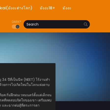
ekai(มังงะต่างโลก)
มังงะ18+
มังงะ
DARK?
34 ปีที่เป็นนีท (NEET) ไร้งานทำ
สองด้วยการไปเกิดใหม่ในโลกแห่งดาบ
ดียสเริ่มฝึกฝนเวทมนตร์ตั้งแต่เด็กจน
รคที่ทดสอบจิตใจของเขา เตรียมพบ
า และฉากต่อสู้ที่ตระการตา