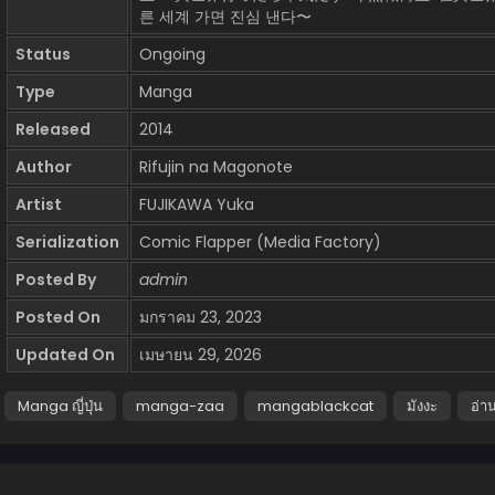
른 세계 가면 진심 낸다〜
Status
Ongoing
Type
Manga
Released
2014
Author
Rifujin na Magonote
Artist
FUJIKAWA Yuka
Serialization
Comic Flapper (Media Factory)
Posted By
admin
Posted On
มกราคม 23, 2023
Updated On
เมษายน 29, 2026
Manga ญี่ปุ่น
manga-zaa
mangablackcat
มังงะ
อ่า