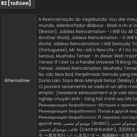
่ 82 [รออัปเดต]
A Reencarnação do Vagabundo: Vou dar meu m
mundo, Adenkorfadur dilabour : klask a rin a-z
(Breton), Jobless Reincarnation - I Will Go Al
Another World, Jobless Reincarnation - It Will b
World, Jobless Reincarnation: I Will Seriously T
(Portuguese), Mr. No-Job's New Life - If I Go to 
Serious, Mushoku Tensei - In dieser Welt mach
Tensei: If I Get to a Parallel Universe I'll Brin
Tensei: Jobless Reincarnation, Mushoku Tense
No Job; New Bod, Penjelmaan Semula yang Men
Alternative
Dunia Lain, Saya Akan Menjadi Serius (Malay),
Ci proverò seriamente se vado in un altro mo
emploi : j'essaierai sérieusement si je vais d
nghiệp chuyển sinh ~ Sống hết mình sau khi tới
Реинкарнация безработного ~История о приключ
Реинкарнация безработного: Попав в другой мир
Реинкарнация безработного: Я серьёзно постар
другой мир, موشوكو تينسي (Arabic), موشوکو تنسی (Persian), موشوکو تنسی: تناسخ
علاف, موشۆکو تێنسێی (Central Kurdish), 无职转生~在异世界认真地活下去~, 無職転
生 〜異世界行ったら本気だす〜, 無職轉生~在異世界