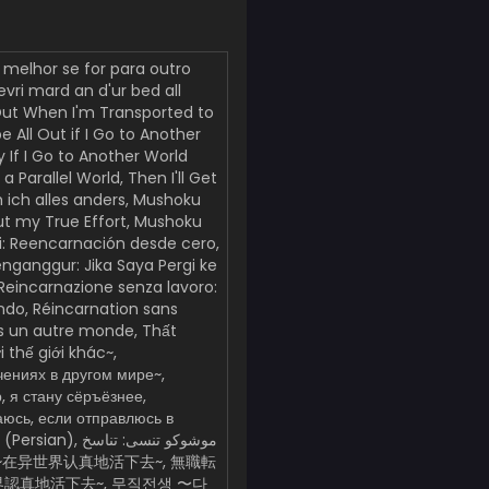
elhor se for para outro
evri mard an d'ur bed all
l Out When I'm Transported to
e All Out if I Go to Another
ry If I Go to Another World
a Parallel World, Then I'll Get
 ich alles anders, Mushoku
g Out my True Effort, Mushoku
i: Reencarnación desde cero,
ganggur: Jika Saya Pergi ke
 Reincarnazione senza lavoro:
ndo, Réincarnation sans
ans un autre monde, Thất
 thế giới khác~,
ениях в другом мире~,
, я стану сёръёзнее,
аюсь, если отправлюсь в
認真地活下去~, 무직전생 〜다