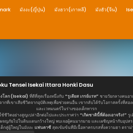
mark
มังงะ(ญี่ปุ่น)
มังฮวา(เกาหลี)
มังฮัว(จีน)
Is
shoku Tensei Isekai Ittara Honki Dasu
่างโลก (Isekai)
ที่ดีที่สุดเรื่องหนึ่งกับ
“รูเดียส เกรย์แรท”
ชายวัยกลางคนอายุ 
ากที่เขาเสียชีวิตจากอุบัติเหตุเพื่อช่วยคนอื่น เขากลับได้รับโอกาสครั้งที่
และเวทมนตร์ในร่างของเด็กทารก
ม่ใช้ชีวิตอย่างสูญเปล่าอีกต่อไปและประกาศว่า
“เกิดชาตินี้พี่ต้องเอาจริง!”
รูเ
งผจญภัยไปในดินแดนกว้างใหญ่ พบเจอผู้คนมากมาย และเผชิญหน้ากับอุปสร
็กสู่ผู้ใหญ่ในมังงะ
แฟนตาซี
สุดเข้มข้นที่มีเนื้อหาครบรสทั้งความฮา ดราม่