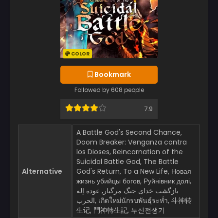
COLOR
Bookmark
Followed by 608 people
7.9
A Battle God's Second Chance,
Doom Breaker: Venganza contra
los Dioses, Reincarnation of the
Suicidal Battle God, The Battle
Alternative
God's Return, To a New Life, Новая
жизнь убийцы богов, Руйнівник долі,
بازگشت خدای جنگ مرگبار, عودة إله
الحرب, เกิดใหม่นักรบพันธุ์ระห่ำ, 斗神转
生记, 鬥神轉生記, 투신전생기