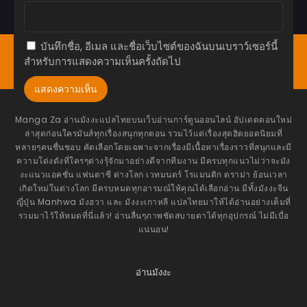
ตอนที่ 87
สิงหาคม 6, 2023
บันทึกชื่อ, อีเมล และชื่อเว็บไซต์ของฉันบนเบราว์เซอร์นี้
หน้าแรก
Bookmark
มังงะ(ญี่ปุ่น)
มังฮวา(เกาหลี)
สำหรับการแสดงความเห็นครั้งถัดไป
ตอนที่ 86
มังฮัว(จีน)
โดจิน
อ่านนิยาย
แทงหวย24
กรกฎาคม 30, 2023
ตอนที่ 85
กรกฎาคม 23, 2023
Manga Za อ่านมังงะแปลไทยบนเว็บอ่านการ์ตูนออนไลน์ อัปเดตตอนใหม่
ล่าสุดก่อนใครมันส์ทุกเรื่องสนุกทุกตอน รวมไว้แต่เรื่องสุดฮิตยอดนิยมที่
ตอนที่ 84
หลายๆคนชื่นชอบ คัดเลือกโดยเฉพาะจากเรื่องมีเนื้อหาเรื่องราวที่สนุกและมี
ความโด่งดังที่ใครๆต่างรุ้จักมาอย่างดีจากทีมงาน มีครบทุกแนวไม่ว่าจะมัง
กรกฎาคม 16, 2023
งะแนวแอคชั่น แฟนตาซี ต่างโลก เวทมนตร์ โรแมนติก ดราม่า ย้อนเวลา
เกิดใหม่ในต่างโลก มีครบหมดทุกอารมณ์ให้คุณได้เลือกอ่าน มีทั้งมังงะจีน
ตอนที่ 83
ญี่ปุ่น Manhwa มังฮวา และ มังงะเกาหลี แปลไทยมาให้ได้อ่านอย่างเต็มที่
กรกฎาคม 9, 2023
รวมมาไว้ให้หมดที่นี่แล้ว! อ่านลื่นๆภาพชัดสบายตาได้ทุกอุปกรณ์ ไม่มีเบื่อ
แน่นอน!
ตอนที่ 82
กรกฎาคม 2, 2023
ตอนที่ 81
อ่านมังงะ
มิถุนายน 25, 2023
สมัครหวย 24