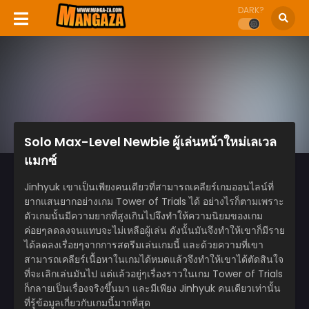
DARK?
Solo Max-Level Newbie ผู้เล่นหน้าใหม่เลเวล
แมกซ์
Jinhyuk เขาเป็นเพียงคนเดียวที่สามารถเคลียร์เกมออนไลน์ที่
ยากแสนยากอย่างเกม Tower of Trials ได้ อย่างไรก็ตามเพราะ
ตัวเกมนั้นมีความยากที่สูงเกินไปจึงทำให้ความนิยมของเกม
ค่อยๆลดลงจนแทบจะไม่เหลือผู้เล่น ดังนั้นมันจึงทำให้เขาก็มีราย
ได้ลดลงเรื่อยๆจากการสตรีมเล่นเกมนี้ และด้วยความที่เขา
สามารถเคลียร์เนื้อหาในเกมได้หมดแล้วจึงทำให้เขาได้ตัดสินใจ
ที่จะเลิกเล่นมันไป แต่แล้วอยู่ๆเรื่องราวในเกม Tower of Trials
ก็กลายเป็นเรื่องจริงขึ้นมา และมีเพียง Jinhyuk คนเดียวเท่านั้น
ที่รู้ข้อมูลเกี่ยวกับเกมนี้มากที่สุด