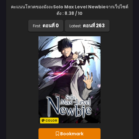
คะแนนโหวตของมังงะSolo Max Level Newbieจากเว็ปไซต์
ดัง : 8.38 / 10
ตอนที่ 0
ตอนที่ 263
First:
Latest:
COLOR
Bookmark