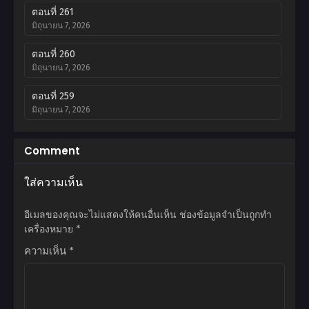
ตอนที่ 261
มิถุนายน 7, 2026
ตอนที่ 260
มิถุนายน 7, 2026
ตอนที่ 259
มิถุนายน 7, 2026
ตอนที่ 258
Comment
มิถุนายน 7, 2026
ใส่ความเห็น
ตอนที่ 257
มิถุนายน 7, 2026
อีเมลของคุณจะไม่แสดงให้คนอื่นเห็น
ช่องข้อมูลจำเป็นถูกทำ
ตอนที่ 256
เครื่องหมาย
*
พฤษภาคม 12, 2026
ความเห็น
*
ตอนที่ 255
พฤษภาคม 2, 2026
ตอนที่ 254