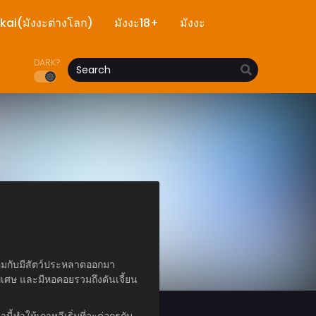
ekai(มังงะต่างโลก)
มังงะ18+
มังงะ
DARK?
้อมกับมีสัตว์ประหลาดออกมา
พิเศษ และมีหอคอยรวมถึงดันเจี้ยน
ี้ทำให้เกาหลีเริ่มที่จะต่อกรกับ