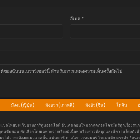
อีเมล
*
บไซต์ของฉันบนเบราว์เซอร์นี้ สำหรับการแสดงความเห็นครั้งถัดไป
k
มังงะ(ญี่ปุ่น)
มังฮวา(เกาหลี)
มังฮัว(จีน)
โดจิน
อ
ลไทยบนเว็บอ่านการ์ตูนออนไลน์ อัปเดตตอนใหม่ล่าสุดก่อนใครมันส์ทุกเรื่องสนุกท
คนชื่นชอบ คัดเลือกโดยเฉพาะจากเรื่องมีเนื้อหาเรื่องราวที่สนุกและมีความโด่งดังที่ใ
นวไม่ว่าจะมังงะแนวแอคชั่น แฟนตาซี ต่างโลก เวทมนตร์ โรแมนติก ดราม่า ย้อนเว