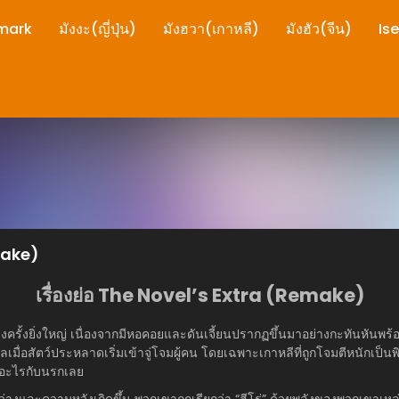
mark
มังงะ(ญี่ปุ่น)
มังฮวา(เกาหลี)
มังฮัว(จีน)
Is
make)
เรื่องย่อ The Novel’s Extra (Remake)
งครั้งยิ่งใหญ่ เนื่องจากมีหอคอยและดันเจี้ยนปรากฏขึ้นมาอย่างกะทันหันพร
มื่อสัตว์ประหลาดเริ่มเข้าจู่โจมผู้คน โดยเฉพาะเกาหลีที่ถูกโจมตีหนักเป็น
่างอะไรกับนรกเลย
่างและความหวังเกิดขึ้น พวกเขาถูกเรียกว่า “ฮีโร่” ด้วยพลังของพวกเขาเหล่าน