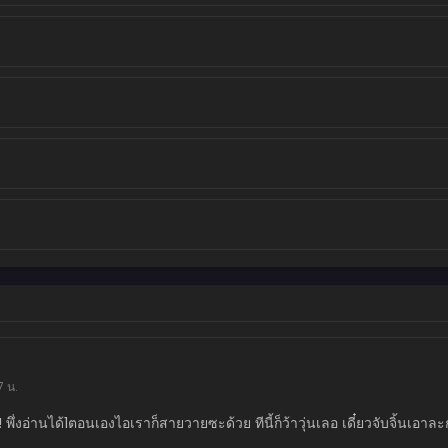
7 น.
! พึ่งอ่านได้1ตอนเองไอเราก็สายวายซะด้วย ทีนี้ก็ว้าวุ่นเลอ เดี๋ยวจับจิ้นเอา