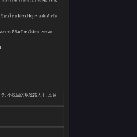
ถูกเขียนโดย Kim Hajin แต่แล้ววัน
ื่องราวที่ยังเขียนไม่จบ เขาจะ
1
エキストラ, 小说里的叛逆路人甲, 소설