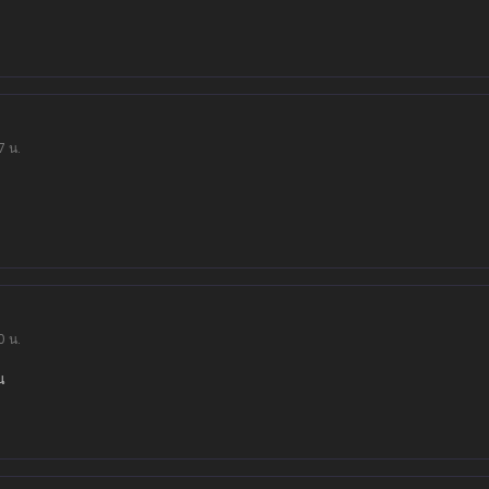
7 น.
0 น.
น