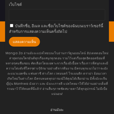
ตอนที่ 86
เว็บไซต์
มิถุนายน 7, 2026
ตอนที่ 85
มิถุนายน 7, 2026
บันทึกชื่อ, อีเมล และชื่อเว็บไซต์ของฉันบนเบราว์เซอร์นี้
หน้าแรก
Bookmark
มังงะ(ญี่ปุ่น)
มังฮวา(เกาหลี)
สำหรับการแสดงความเห็นครั้งถัดไป
ตอนที่ 84
มังฮัว(จีน)
โดจิน
อ่านนิยาย
แทงหวย24
มิถุนายน 7, 2026
ตอนที่ 83
มิถุนายน 7, 2026
Manga Za อ่านมังงะแปลไทยบนเว็บอ่านการ์ตูนออนไลน์ อัปเดตตอนใหม่
ล่าสุดก่อนใครมันส์ทุกเรื่องสนุกทุกตอน รวมไว้แต่เรื่องสุดฮิตยอดนิยมที่
ตอนที่ 82
หลายๆคนชื่นชอบ คัดเลือกโดยเฉพาะจากเรื่องมีเนื้อหาเรื่องราวที่สนุกและมี
ความโด่งดังที่ใครๆต่างรุ้จักมาอย่างดีจากทีมงาน มีครบทุกแนวไม่ว่าจะมัง
พฤษภาคม 27, 2026
งะแนวแอคชั่น แฟนตาซี ต่างโลก เวทมนตร์ โรแมนติก ดราม่า ย้อนเวลา
เกิดใหม่ในต่างโลก มีครบหมดทุกอารมณ์ให้คุณได้เลือกอ่าน มีทั้งมังงะจีน
ตอนที่ 81
ญี่ปุ่น Manhwa มังฮวา และ มังงะเกาหลี แปลไทยมาให้ได้อ่านอย่างเต็มที่
พฤษภาคม 27, 2026
รวมมาไว้ให้หมดที่นี่แล้ว! อ่านลื่นๆภาพชัดสบายตาได้ทุกอุปกรณ์ ไม่มีเบื่อ
แน่นอน!
ตอนที่ 80
พฤษภาคม 27, 2026
ตอนที่ 79
อ่านมังงะ