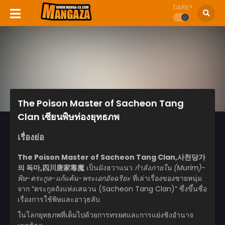
DARK?
The Poison Master of Sacheon Tang
Clan เซียนพิษท่องยุทธภพ
เรื่องย่อ
The Poison Master of Sacheon Tang Clan,사천당가
의 독마,四川唐家毒魔
เป็นมังฮวาแนว
กำลังภายใน (Murim)-
พิษ-ตระกูล-แก้แค้น-พระเอกอัจฉริยะ
ที่เล่าเรื่องของชายหนุ่ม
จาก “ตระกูลถังแห่งเสฉวน (Sacheon Tang Clan)” ซึ่งขึ้นชื่อ
เรื่องการใช้พิษและอาวุธลับ
ในโลกยุทธภพที่เต็มไปด้วยการทรยศและการแย่งชิงอำนาจ