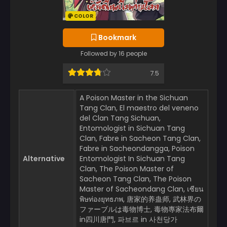
COLOR
Bookmark
Followed by 16 people
7.5
A Poison Master in the Sichuan
Tang Clan, El maestro del veneno
del Clan Tang Sichuan,
Entomologist in Sichuan Tang
Clan, Fabre in Sacheon Tang Clan,
Fabre in Sacheondangga, Poison
Alternative
Entomologist In Sichuan Tang
Clan, The Poison Master of
Sacheon Tang Clan, The Poison
Master of Sacheondang Clan, เซียน
พิษท่องยุทธภพ, 唐家的养蛊师, 武林界の
ファーブルは毒物博士, 毒物專家法布爾
in四川唐門, 파브르 in 사천당가