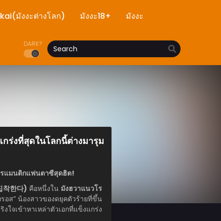
ekai(มังงะต่างโลก)
มังงะ18+
มังงะ
DARK?
่งที่สุดในโลกนี้ต่างมารุม
รแมนติกแฟนตาซีสุดฮิต!
게 집착한다)
คือหนึ่งใน
มังฮวาแนวโร
รอส” น้องสาวของดยุคตัวร้ายที่ขึ้น
ิงใจเข้าหาเหล่าตัวเอกที่แข็งแกร่ง