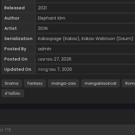
Released
2021
Author
Elephant Kim
Artist
ZION
Serialization
Kakaopage (Kakao), Kakao Webtoon (Daum)
Posted By
admin
Posted On
เมษายน 27, 2026
Updated On
กรกฎาคม 7, 2026
Drama
Fantasy
manga-zaa
mangablackcat
Rom
อ่านมังงะ