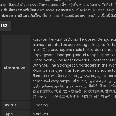
ด เมื่อเหล่าตัวละครระดับพระเอกและพี่ชายผู้เย็นชาต่างก็พากัน
“คลั่งรัก
ยเส้นที่สวยงามพรีเมียม
จากนักวาด
Teava
และเนื้อเรื่องที่เน้นความอบอ
า
มังฮวาเกาหลีแนวเกิดใหม่
ที่นางเอกน่ารักและมีหนุ่มหล่อรุมล้อม เรื่องนี้คือล
่ 152
Karakter Terkuat di Dunia Terobsesi Denganku
transcendants, Les personnages les plus for
moi!, Os personagens mais fortes do mundo
Segyegwan Choegangjadeuri Naege Jipchak 
Cinta Ayank, The Most Powerful Characters i
With Me, The Strongest Characters in the Wo
Alternative
�Los personajes más fuertes del mundo está
Дэлхийн хамгийн хүчирхэг дүрүүд надад сэтгэл 
персонажі світу одержимі мною, أقوى رجال العالم مهووسون بي, قدرتمندترین
شخصیت های دنیا بهم وسواس دارن, เมื่อผู้ที่แข็งแกร่งที่สุดในโลกนี้ต่างมารุมรักฉัน, 世界
強者們對我超執著, 世界最强者们都为我倾倒, 世界
強キャラたちが私に執着する, 세계관 최강자들이 
Status
Ongoing
Type
Manhwa