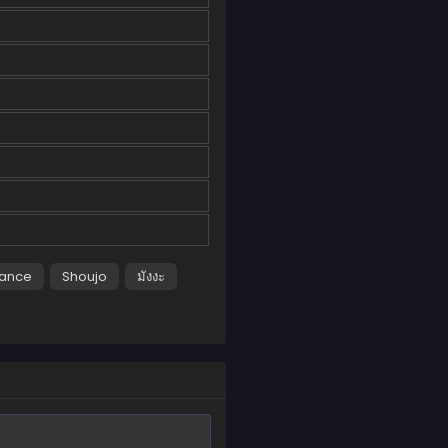
ance
Shoujo
มังงะ