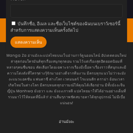
มีนาคม 9, 2024
ตอนที่ 7.6
มีนาคม 9, 2024
บันทึกชื่อ, อีเมล และชื่อเว็บไซต์ของฉันบนเบราว์เซอร์นี้
หน้าแรก
Bookmark
มังงะ(ญี่ปุ่น)
มังฮวา(เกาหลี)
สำหรับการแสดงความเห็นครั้งถัดไป
ตอนที่ 7.5
มังฮัว(จีน)
โดจิน
อ่านนิยาย
แทงหวย24
มีนาคม 9, 2024
ตอนที่ 7.4
มีนาคม 9, 2024
Manga Za อ่านมังงะแปลไทยบนเว็บอ่านการ์ตูนออนไลน์ อัปเดตตอนใหม่
ล่าสุดก่อนใครมันส์ทุกเรื่องสนุกทุกตอน รวมไว้แต่เรื่องสุดฮิตยอดนิยมที่
ตอนที่ 7.3
หลายๆคนชื่นชอบ คัดเลือกโดยเฉพาะจากเรื่องมีเนื้อหาเรื่องราวที่สนุกและมี
ความโด่งดังที่ใครๆต่างรุ้จักมาอย่างดีจากทีมงาน มีครบทุกแนวไม่ว่าจะมัง
มีนาคม 9, 2024
งะแนวแอคชั่น แฟนตาซี ต่างโลก เวทมนตร์ โรแมนติก ดราม่า ย้อนเวลา
เกิดใหม่ในต่างโลก มีครบหมดทุกอารมณ์ให้คุณได้เลือกอ่าน มีทั้งมังงะจีน
ตอนที่ 7.2
ญี่ปุ่น Manhwa มังฮวา และ มังงะเกาหลี แปลไทยมาให้ได้อ่านอย่างเต็มที่
มีนาคม 9, 2024
รวมมาไว้ให้หมดที่นี่แล้ว! อ่านลื่นๆภาพชัดสบายตาได้ทุกอุปกรณ์ ไม่มีเบื่อ
แน่นอน!
ตอนที่ 7
มีนาคม 9, 2024
ตอนที่ 6.6
อ่านมังงะ
มีนาคม 9, 2024
สมัครหวย 24