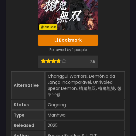
COLOR
Bookmark
Followed by 1 people
7.5
Changgui Warriors, Demônio da
Lança Incomparável, Unrivaled
Alternative
Spear Demon, 槍鬼無双, 槍鬼無雙, 창
귀무쌍
Status
Ongoing
Type
Manhwa
Released
2025
Author
Burying Beetles, S.J, TLT