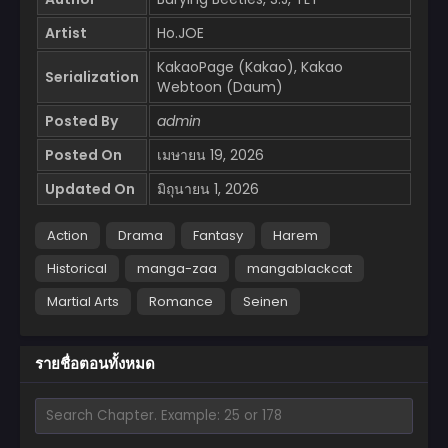
Artist
Ho.JOE
KakaoPage (Kakao), Kakao
Serialization
Webtoon (Daum)
Posted By
admin
Posted On
เมษายน 19, 2026
Updated On
มิถุนายน 1, 2026
Action
Drama
Fantasy
Harem
Historical
manga-zaa
mangablackcat
Martial Arts
Romance
Seinen
รายชื่อตอนทั้งหมด