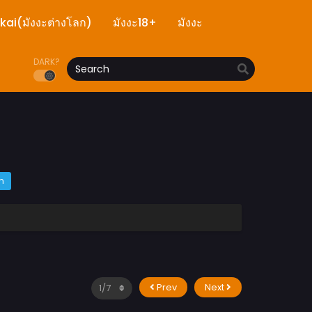
ekai(มังงะต่างโลก)
มังงะ18+
มังงะ
DARK?
m
Prev
Next