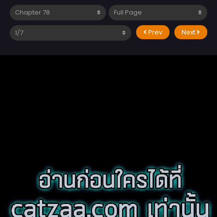
Prev
Next