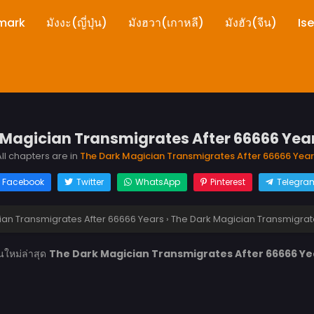
mark
มังงะ(ญี่ปุ่น)
มังฮวา(เกาหลี)
มังฮัว(จีน)
Is
Magician Transmigrates After 66666 Years
ll chapters are in
The Dark Magician Transmigrates After 66666 Year
Facebook
Twitter
WhatsApp
Pinterest
Telegra
ian Transmigrates After 66666 Years
›
The Dark Magician Transmigrates
นใหม่ล่าสุด
The Dark Magician Transmigrates After 66666 Year