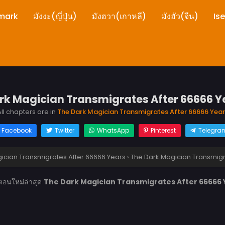
mark
มังงะ(ญี่ปุ่น)
มังฮวา(เกาหลี)
มังฮัว(จีน)
Is
rk Magician Transmigrates After 66666 Y
ll chapters are in
The Dark Magician Transmigrates After 66666 Year
Facebook
Twitter
WhatsApp
Pinterest
Telegra
ician Transmigrates After 66666 Years
›
The Dark Magician Transmigr
ตอนใหม่ล่าสุด
The Dark Magician Transmigrates After 66666 