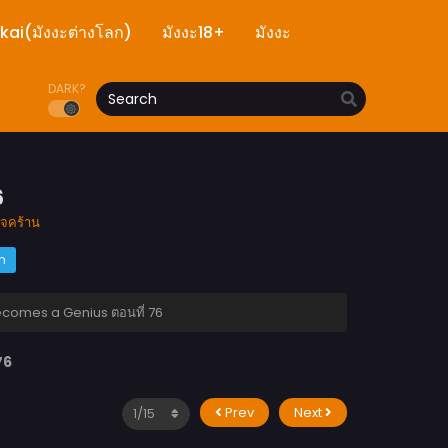
ekai(มังงะต่างโลก)
มังงะ18+
มังงะ
DARK?
6
ยจคร้าน
m
ecomes a Genius ตอนที่ 76
76
Prev
Next