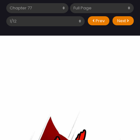
Prev
Next