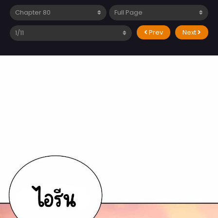
Prev
Next