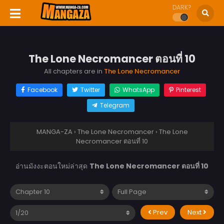
DARK?
The Lone Necromancer ตอนที่ 10
All chapters are in
The Lone Necromancer
Facebook
Twitter
WhatsApp
Pinterest
Telegram
MANGA-ZA
›
The Lone Necromancer
›
The Lone
Necromancer ตอนที่ 10
อ่านมังงะตอนใหม่ล่าสุด
The Lone Necromancer ตอนที่ 10
Prev
Next