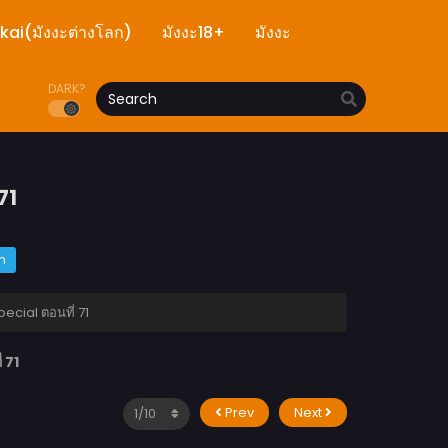
ekai(มังงะต่างโลก)
มังงะ18+
มังงะ
DARK?
71
m
cial ตอนที่ 71
 71
Prev
Next