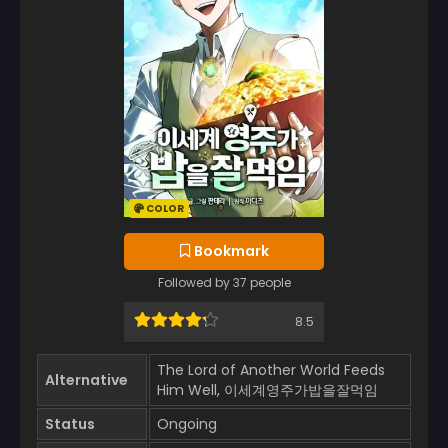
COLOR
Bookmark
Followed by 37 people
8.5
The Lord of Another World Feeds
Alternative
Him Well, 이세계영주가밥을잘먹임
Status
Ongoing