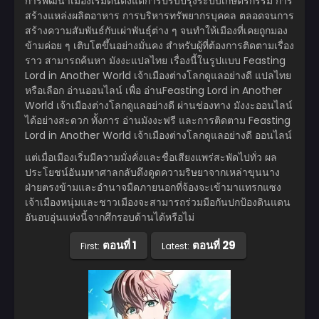
การพัฒนาเมืองเริ่มต้นตั้งแต่การปรับปรุงระบบเกษตรกรรม การ
สร้างแหล่งผลิตอาหาร การบริหารทรัพยากรบุคคล ตลอดจนการ
สร้างความสัมพันธ์กับเผ่าพันธุ์ต่าง ๆ จนทำให้เมืองที่เคยถูกมอง
ข้ามค่อย ๆ เติบโตขึ้นอย่างมั่นคง สำหรับผู้ที่ต้องการติดตามเรื่อง
ราว สามารถค้นหา มังงะแปลไทย เรื่องนี้ในรูปแบบ Feasting
Lord in Another World เจ้าเมืองต่างโลกดูแลอย่างดี แปลไทย
หรือเลือก อ่านออนไลน์ เพื่อ อ่านFeasting Lord in Another
World เจ้าเมืองต่างโลกดูแลอย่างดี ผ่านช่องทาง มังงะออนไลน์
ได้อย่างสะดวก ทั้งการ อ่านมังงะฟรี และการติดตาม Feasting
Lord in Another World เจ้าเมืองต่างโลกดูแลอย่างดี ออนไลน์
แต่เมื่อเมืองเริ่มมีความมั่งคั่งและชื่อเสียงแพร่สะพัดไปทั่ว ผล
ประโยชน์อันมหาศาลกลับดึงดูดความริษยาจากเหล่าขุนนาง
ฝ่ายตรงข้ามและอำนาจมืดภายนอกที่จ้องจะเข้ามาแทรกแซง
เจ้าเมืองหนุ่มและชาวเมืองจะสามารถร่วมมือกันปกป้องดินแดน
อันอบอุ่นแห่งนี้จากศึกรอบด้านได้หรือไม่
ตอนที่ 1
ตอนที่ 29
First:
Latest: