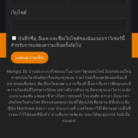
ตอนที่ 16
เว็บไซต์
พฤษภาคม 26, 2026
ตอนที่ 15
พฤษภาคม 26, 2026
บันทึกชื่อ, อีเมล และชื่อเว็บไซต์ของฉันบนเบราว์เซอร์นี้
หน้าแรก
Bookmark
มังงะ(ญี่ปุ่น)
มังฮวา(เกาหลี)
สำหรับการแสดงความเห็นครั้งถัดไป
ตอนที่ 14
มังฮัว(จีน)
โดจิน
อ่านนิยาย
แทงหวย24
พฤษภาคม 12, 2026
ตอนที่ 13
พฤษภาคม 12, 2026
Manga Za อ่านมังงะแปลไทยบนเว็บอ่านการ์ตูนออนไลน์ อัปเดตตอนใหม่
ล่าสุดก่อนใครมันส์ทุกเรื่องสนุกทุกตอน รวมไว้แต่เรื่องสุดฮิตยอดนิยมที่
ตอนที่ 12
หลายๆคนชื่นชอบ คัดเลือกโดยเฉพาะจากเรื่องมีเนื้อหาเรื่องราวที่สนุกและมี
ความโด่งดังที่ใครๆต่างรุ้จักมาอย่างดีจากทีมงาน มีครบทุกแนวไม่ว่าจะมัง
พฤษภาคม 12, 2026
งะแนวแอคชั่น แฟนตาซี ต่างโลก เวทมนตร์ โรแมนติก ดราม่า ย้อนเวลา
เกิดใหม่ในต่างโลก มีครบหมดทุกอารมณ์ให้คุณได้เลือกอ่าน มีทั้งมังงะจีน
ตอนที่ 11
ญี่ปุ่น Manhwa มังฮวา และ มังงะเกาหลี แปลไทยมาให้ได้อ่านอย่างเต็มที่
พฤษภาคม 12, 2026
รวมมาไว้ให้หมดที่นี่แล้ว! อ่านลื่นๆภาพชัดสบายตาได้ทุกอุปกรณ์ ไม่มีเบื่อ
แน่นอน!
ตอนที่ 10
พฤษภาคม 12, 2026